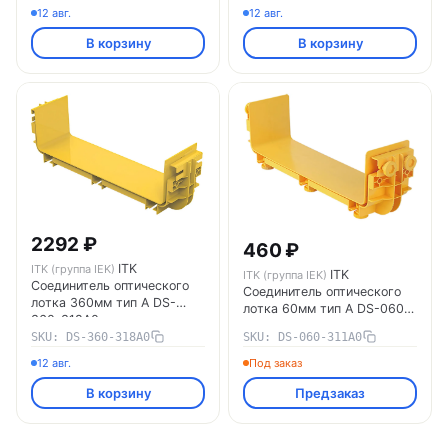
12 авг.
12 авг.
В корзину
В корзину
2292 ₽
460 ₽
ITK
ITK (группа IEK)
ITK
ITK (группа IEK)
Соединитель оптического
Соединитель оптического
лотка 360мм тип А DS-
лотка 60мм тип А DS-060-
360-318A0
311A0
SKU: DS-360-318A0
SKU: DS-060-311A0
12 авг.
Под заказ
В корзину
Предзаказ