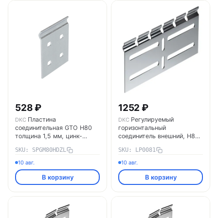
528 ₽
1252 ₽
Пластина
Регулируемый
DKC
DKC
соединительная GTO H80
горизонтальный
толщина 1,5 мм, цинк-
соединитель внешний, H80
ламельная SPGM80HDZL
LP0081 DKC
SKU: SPGM80HDZL
SKU: LP0081
DKC
10 авг.
10 авг.
В корзину
В корзину