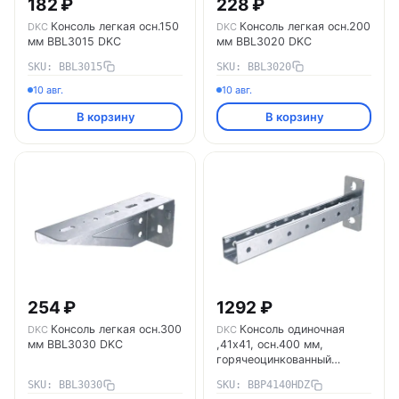
182 ₽
228 ₽
Консоль легкая осн.150
Консоль легкая осн.200
DKC
DKC
мм BBL3015 DKC
мм BBL3020 DKC
SKU: BBL3015
SKU: BBL3020
10 авг.
10 авг.
В корзину
В корзину
254 ₽
1292 ₽
Консоль легкая осн.300
Консоль одиночная
DKC
DKC
мм BBL3030 DKC
,41х41, осн.400 мм,
горячеоцинкованный
BBP4140HDZ DKC
SKU: BBL3030
SKU: BBP4140HDZ