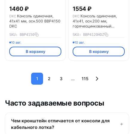
1460 ₽
1554 ₽
Консоль одиночная,
Консоль одиночная,
DKC
DKC
41х41 мм, осн.500 BBP4150
41х41, осн.200 мм,
DKC
горячеоцинкованный
BBP4120HDZ DKC
SKU: BBP4150
SKU: BBP4120HDZ
10 авг.
10 авг.
В корзину
В корзину
1
2
3
…
115
Часто задаваемые вопросы
Чем кронштейн отличается от консоли для
+
кабельного лотка?