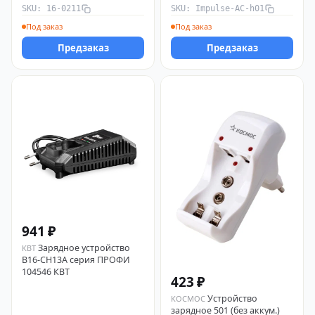
SKU: 16-0211
SKU: Impulse-AC-h01
Под заказ
Под заказ
Предзаказ
Предзаказ
941 ₽
Зарядное устройство
КВТ
B16-CH13A серия ПРОФИ
104546 КВТ
423 ₽
Устройство
КОСМОС
зарядное 501 (без аккум.)