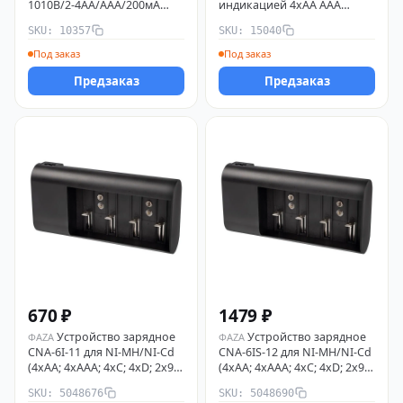
1010B/2-4AA/AAA/200мА
индикацией 4хАА ААА
свет. индик.) бел. Camelion
Camelion 15040
SKU: 10357
SKU: 15040
10357
Под заказ
Под заказ
Предзаказ
Предзаказ
670 ₽
1479 ₽
Устройство зарядное
Устройство зарядное
ФАZА
ФАZА
CNA-6I-11 для NI-MH/NI-Cd
CNA-6IS-12 для NI-MH/NI-Cd
(4хАА; 4хААА; 4хC; 4хD; 2х9В)
(4хАА; 4хААА; 4хC; 4хD; 2х9В)
ФАZА 5048676
ФАZА 5048690
SKU: 5048676
SKU: 5048690