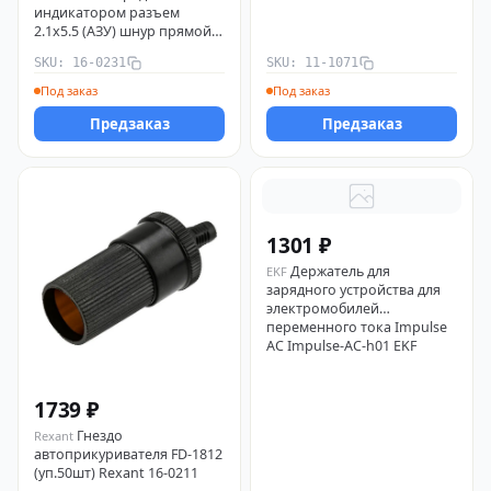
индикатором разъем
2.1х5.5 (АЗУ) шнур прямой
1.5м Rexant 16-0231
SKU: 16-0231
SKU: 11-1071
Под заказ
Под заказ
Предзаказ
Предзаказ
1301 ₽
Держатель для
EKF
зарядного устройства для
электромобилей
переменного тока Impulse
AC Impulse-AC-h01 EKF
1739 ₽
Гнездо
Rexant
автоприкуривателя FD-1812
(уп.50шт) Rexant 16-0211