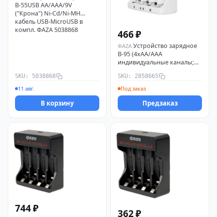
B-55USB AA/AAA/9V
("Крона") Ni-Cd/Ni-MH
кабель USB-MicroUSB в
компл. ФАZА 5038868
466 ₽
Устройство зарядное
ФАZА
B-95 (4хAA/AAA
индивидуальные каналы;
автовыключение)
SKU: 5038868
SKU: 2858665
110В/220В ФАZА 2858665
11 авг.
Под заказ
В корзину
Предзаказ
744 ₽
362 ₽