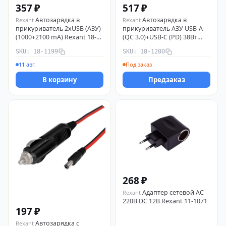
357 ₽
517 ₽
Автозарядка в
Автозарядка в
Rexant
Rexant
прикуриватель 2хUSB (АЗУ)
прикуриватель АЗУ USB-A
(1000+2100 mA) Rexant 18-
(QC 3.0)+USB-C (PD) 38Вт
1199
черн. Rexant 18-1200
SKU: 18-1199
SKU: 18-1200
11 авг.
Под заказ
В корзину
Предзаказ
268 ₽
Адаптер сетевой AC
Rexant
220В DC 12В Rexant 11-1071
197 ₽
Автозарядка с
Rexant