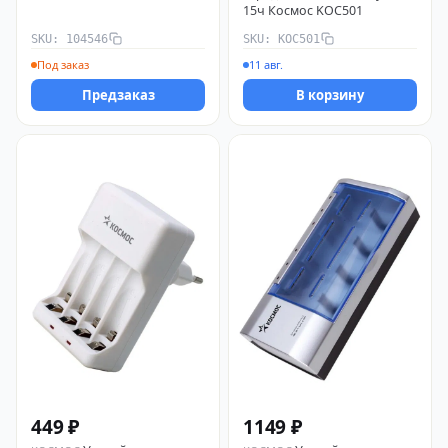
15ч Космос KOC501
SKU: 104546
SKU: KOC501
Под заказ
11 авг.
Предзаказ
В корзину
449 ₽
1149 ₽