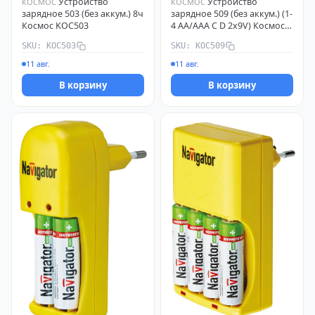
Устройство
Устройство
КОСМОС
КОСМОС
зарядное 503 (без аккум.) 8ч
зарядное 509 (без аккум.) (1-
Космос KOC503
4 АА/ААА C D 2х9V) Космос
KOC509
SKU: KOC503
SKU: KOC509
11 авг.
11 авг.
В корзину
В корзину