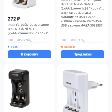
B-50USB Ni-Cd/Ni-MH
(2хAA/2хAAA/1х9В "Крона")
индикатор зарядки
питание от USB + 2хAA
272 ₽
2000мА.ч кабель MicroUSB-
Устройство зарядное
ФАZА
USB в компл. ФАZА 5038837
B-50 Ni-Cd/Ni-MH
(2хAA/2хAAA/1х9В "Крона")
индикатор зарядки
SKU: 2858726
SKU: 5038837
складывающ. вилка ФАZА
2858726
11 авг.
Под заказ
В корзину
Предзаказ