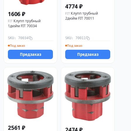
4774 ₽
1606 ₽
Клупп трубный
FIT
2дюйм FIT 70011
Клупп трубный
FIT
1дюйм FIT 70034
SKU: 70034
SKU: 70011
Под заказ
Под заказ
Предзаказ
Предзаказ
2561 ₽
2474 ₽