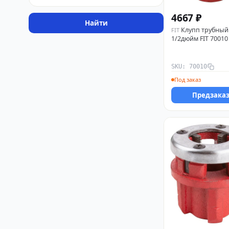
4667 ₽
Найти
Клупп трубный
FIT
1/2дюйм FIT 70010
SKU: 70010
Под заказ
Предзака