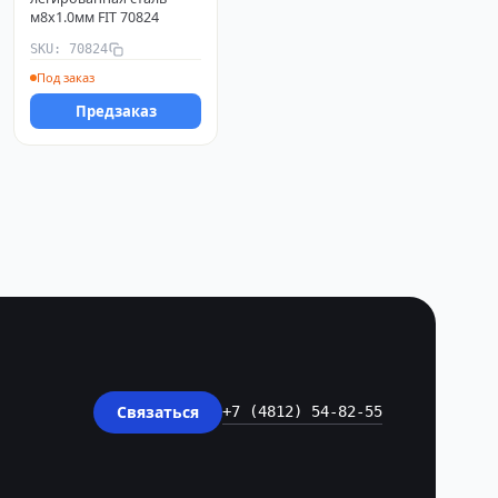
м8х1.0мм FIT 70824
SKU: 70824
Под заказ
Предзаказ
Связаться
+7 (4812) 54-82-55