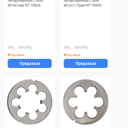
легированная сталь
легированная сталь
М10х1мм FIT 70826
М12х1.75мм FIT 70830
м-3/4дюйм-1дюйм-1
SKU: 70826
SKU: 70830
Под заказ
Под заказ
Предзаказ
Предзаказ