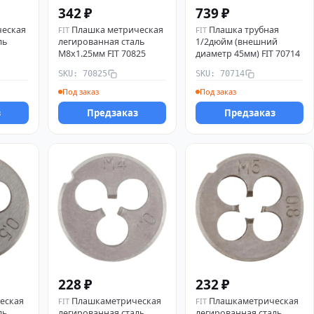
342 ₽
739 ₽
ческая
Плашка метрическая
Плашка трубная
FIT
FIT
ль
легированная сталь
1/2дюйм (внешний
М8х1.25мм FIT 70825
диаметр 45мм) FIT 70714
SKU: 70825
SKU: 70714
Под заказ
Под заказ
з
Предзаказ
Предзаказ
228 ₽
232 ₽
еская
Плашкаметрическая
Плашкаметрическая
FIT
FIT
ль
легированная сталь
легированная сталь