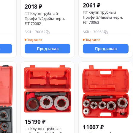
2061 ₽
2018 ₽
Клупп трубный
FIT
Клупп трубный
FIT
Профи 3/4дюйм черн.
Профи 1/2дюйм черн.
FIT 70063
FIT 70062
SKU: 70062
SKU: 70063
Под заказ
Под заказ
з
Предзаказ
Предзаказ
15190 ₽
11067 ₽
Клуппы трубные
FIT