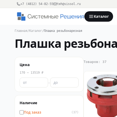
+7 (4812) 54-82-55
teh@sissol.ru
Каталог
Главная
/
Каталог
/
Плашка резьбонарезная
Плашка резьбона
Товаров: 37
Цена
170 – 13519 ₽
–
Наличие
Под заказ
(37)