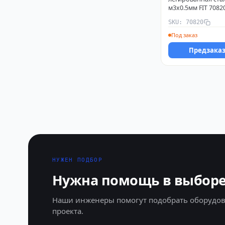
м3х0.5мм FIT 7082
SKU: 70820
Под заказ
Предзака
НУЖЕН ПОДБОР
Нужна помощь в выборе
Наши инженеры помогут подобрать оборудов
проекта.