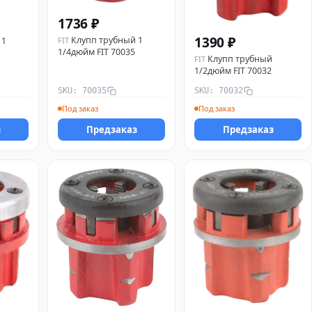
1736 ₽
1390 ₽
Клупп трубный 1
 1
FIT
1/4дюйм FIT 70035
Клупп трубный
FIT
1/2дюйм FIT 70032
SKU: 70035
SKU: 70032
Под заказ
Под заказ
з
Предзаказ
Предзаказ