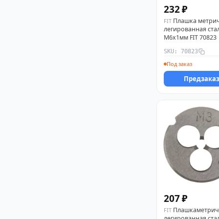
232 ₽
Плашка метри
FIT
легированная ста
М6х1мм FIT 70823
SKU: 70823
Под заказ
Предзака
207 ₽
Плашкаметрич
FIT
легированная ста