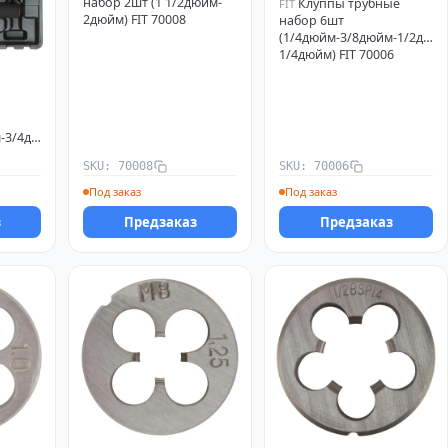
набор 2шт (1 1/2дюйм-
Клуппы трубные
FIT
2дюйм) FIT 70008
набор 6шт
(1/4дюйм-3/8дюйм-1/2дюй
1/4дюйм) FIT 70006
м-3/4дюйм-1дюйм-1
T 70045
SKU: 70008
SKU: 70006
Под заказ
Под заказ
з
Предзаказ
Предзаказ