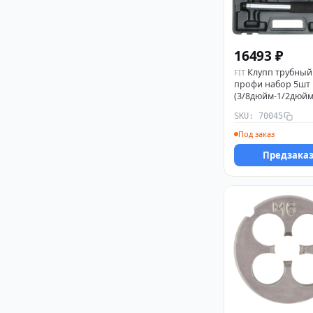
16493 ₽
Клупп трубный
FIT
профи набор 5шт
(3/8дюйм-1/2дюй
1/4дюйм) черн. FI
SKU: 70045
Под заказ
Предзака