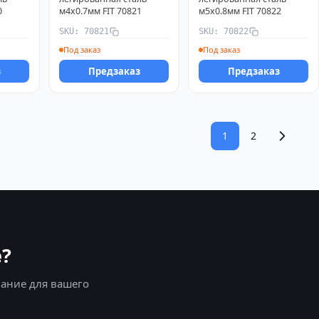
0
м4х0.7мм FIT 70821
м5х0.8мм FIT 70822
SKU: 70821
SKU: 70822
Под заказ
Под заказ
з
Предзаказ
Предзаказ
1
2
?
ание для вашего