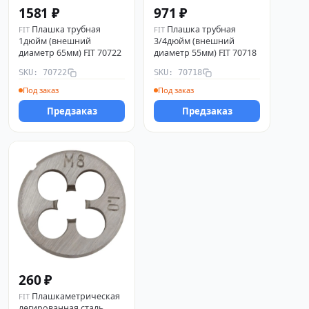
1581 ₽
971 ₽
Плашка трубная
Плашка трубная
FIT
FIT
1дюйм (внешний
3/4дюйм (внешний
диаметр 65мм) FIT 70722
диаметр 55мм) FIT 70718
SKU: 70722
SKU: 70718
Под заказ
Под заказ
Предзаказ
Предзаказ
260 ₽
Плашкаметрическая
FIT
легированная сталь