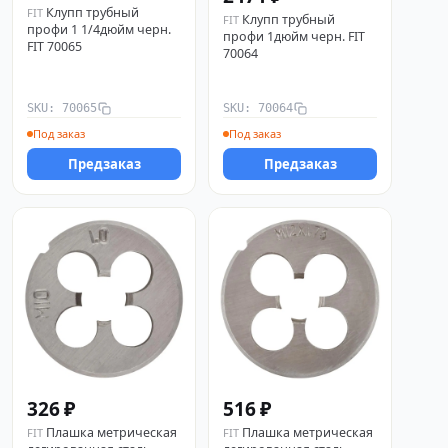
Клупп трубный
FIT
Клупп трубный
FIT
профи 1 1/4дюйм черн.
профи 1дюйм черн. FIT
FIT 70065
70064
SKU: 70065
SKU: 70064
Под заказ
Под заказ
Предзаказ
Предзаказ
326 ₽
516 ₽
Плашка метрическая
Плашка метрическая
FIT
FIT