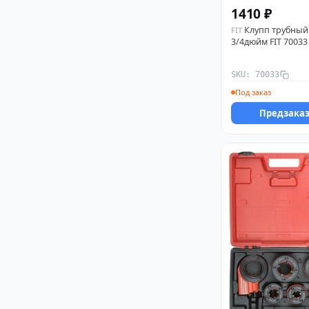
1410 ₽
Клупп трубный
FIT
3/4дюйм FIT 70033
SKU: 70033
Под заказ
Предзака