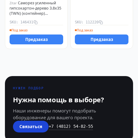
Саморез усиленный
Zitar
гипсокартон-дерево 3.8х35
(TWN) (контейнер)
(уп.500шт) Tech-Krep
SKU: 146431
SKU: 112220
PRO/Zitar 146431
Под заказ
Под заказ
Предзаказ
Предзаказ
НУЖЕН ПОДБОР
Нужна помощь в выборе?
Наши инженеры помогут подобрать
оборудование для вашего проекта.
Связаться
+7 (4812) 54-82-55