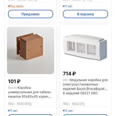
65015-08М
65015-27М
Под заказ
11 авг.
Предзаказ
В корзину
714 ₽
Модульная коробка для
DKC
101 ₽
электроустановочных
Коробка
Ruvinil
изделий &quot;Brava&quot;,
универсальная для кабель-
6 модулей 09221 DKC
каналов 85х85х45 корич.
IP40 Ruvinil 65015К
SKU: 65015К
SKU: 09221
11 авг.
12 авг.