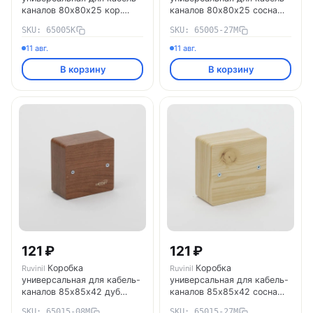
каналов 80х80х25 кор.
каналов 80х80х25 сосна
IP40 Ruvinil 65005К
(светл. основа) IP40 Ruvinil
SKU: 65005К
SKU: 65005-27М
65005-27М
11 авг.
11 авг.
В корзину
В корзину
121 ₽
121 ₽
Коробка
Коробка
Ruvinil
Ruvinil
универсальная для кабель-
универсальная для кабель-
каналов 85х85х42 дуб
каналов 85х85х42 сосна
(темн. основа) IP40 Ruvinil
(светл. основа) IP40 Ruvinil
SKU: 65015-08М
SKU: 65015-27М