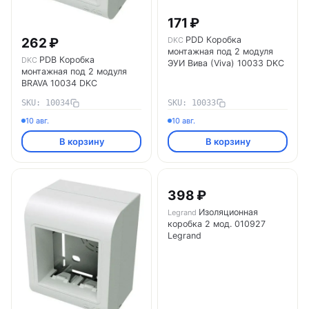
171 ₽
PDD Коробка
DKC
262 ₽
монтажная под 2 модуля
PDB Коробка
DKC
ЭУИ Вива (Viva) 10033 DKC
монтажная под 2 модуля
BRAVA 10034 DKC
SKU: 10034
SKU: 10033
10 авг.
10 авг.
В корзину
В корзину
398 ₽
Изоляционная
Legrand
коробка 2 мод. 010927
Legrand