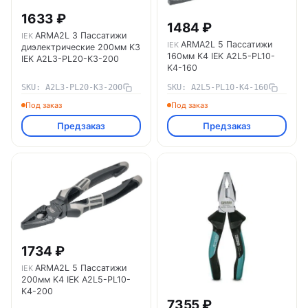
1633 ₽
1484 ₽
ARMA2L 3 Пассатижи
IEK
ARMA2L 5 Пассатижи
IEK
диэлектрические 200мм K3
160мм K4 IEK A2L5-PL10-
IEK A2L3-PL20-K3-200
K4-160
SKU: A2L3-PL20-K3-200
SKU: A2L5-PL10-K4-160
Под заказ
Под заказ
Предзаказ
Предзаказ
1734 ₽
ARMA2L 5 Пассатижи
IEK
200мм K4 IEK A2L5-PL10-
K4-200
7355 ₽