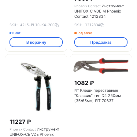
Инструмент
Phoenix Contact
UNIFOX-C VDE M Phoenix
Contact 1212834
SKU: A2L5-PL10-K4-200
SKU: 1212834
11 авг.
Под заказ
В корзину
Предзаказ
1082 ₽
Клещи переставные
FIT
"Классик" тип D4 250мм
(35/65мм) FIT 70637
11227 ₽
Инструмент
Phoenix Contact
UNIFOX-CE VDE Phoenix