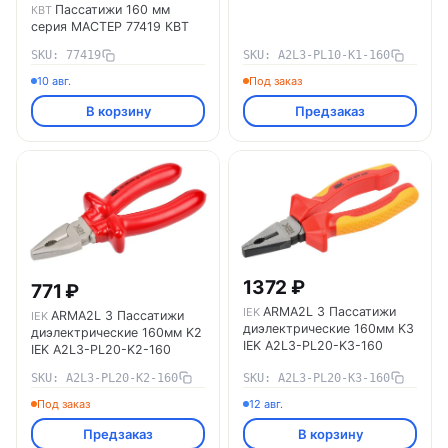
Пассатижи 160 мм
КВТ
серия МАСТЕР 77419 КВТ
SKU: 77419
SKU: A2L3-PL10-K1-160
10 авг.
Под заказ
В корзину
Предзаказ
1372 ₽
771 ₽
ARMA2L 3 Пассатижи
IEK
ARMA2L 3 Пассатижи
IEK
диэлектрические 160мм K3
диэлектрические 160мм K2
IEK A2L3-PL20-K3-160
IEK A2L3-PL20-K2-160
SKU: A2L3-PL20-K2-160
SKU: A2L3-PL20-K3-160
Под заказ
12 авг.
Предзаказ
В корзину