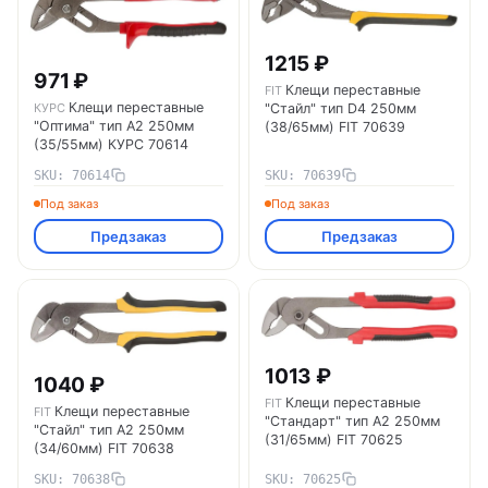
1215 ₽
971 ₽
Клещи переставные
FIT
Клещи переставные
КУРС
"Стайл" тип D4 250мм
"Оптима" тип А2 250мм
(38/65мм) FIT 70639
(35/55мм) КУРС 70614
SKU: 70614
SKU: 70639
Под заказ
Под заказ
Предзаказ
Предзаказ
1013 ₽
1040 ₽
Клещи переставные
FIT
Клещи переставные
FIT
"Стандарт" тип А2 250мм
"Стайл" тип А2 250мм
(31/65мм) FIT 70625
(34/60мм) FIT 70638
SKU: 70638
SKU: 70625