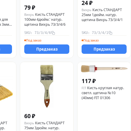
24 ₽
79 ₽
Кисть СТАНДАРТ
Вихрь
Кисть СТАНДАРТ
25мм 1дюйм. натур.
Вихрь
 для
100мм 4дюйм.' натур.
щетина Вихрь 73/3/4/1
в 3мм
щетина Вихрь 73/3/4/6
SKU: 73/3/4/6
SKU: 73/3/4/1
Под заказ
Под заказ
з
Предзаказ
Предзаказ
117 ₽
Кисть круглая натур.
FIT
светл. щетина №10
(40мм) FIT 01306
60 ₽
ДАРТ
Кисть СТАНДАРТ
Вихрь
ур.
75мм 3дюйм. натур.