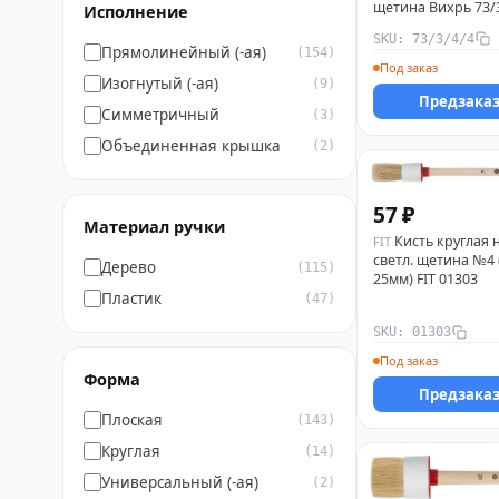
щетина Вихрь 73/
Исполнение
SKU: 73/3/4/4
Прямолинейный (-ая)
(154)
Под заказ
Изогнутый (-ая)
(9)
Предзака
Симметричный
(3)
Объединенная крышка
(2)
57 ₽
Материал ручки
Кисть круглая 
FIT
светл. щетина №4 
Дерево
(115)
25мм) FIT 01303
Пластик
(47)
SKU: 01303
Под заказ
Форма
Предзака
Плоская
(143)
Круглая
(14)
Универсальный (-ая)
(2)