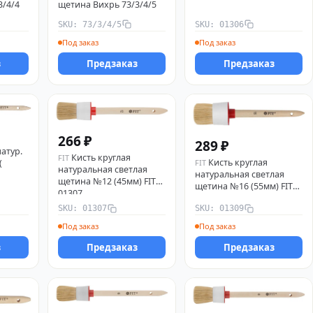
3/4/4
щетина Вихрь 73/3/4/5
SKU: 73/3/4/5
SKU: 01306
Под заказ
Под заказ
з
Предзаказ
Предзаказ
266 ₽
289 ₽
натур.
Кисть круглая
FIT
Кисть круглая
(
FIT
натуральная светлая
натуральная светлая
щетина №12 (45мм) FIT
щетина №16 (55мм) FIT
01307
01309
SKU: 01307
SKU: 01309
Под заказ
Под заказ
з
Предзаказ
Предзаказ