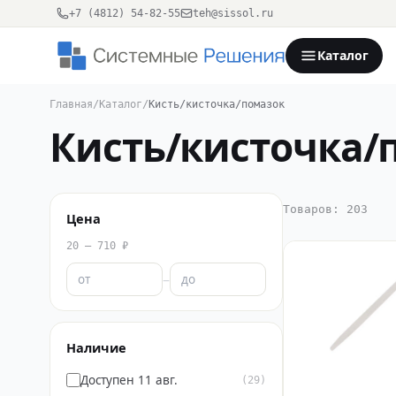
+7 (4812) 54-82-55
teh@sissol.ru
Каталог
Главная
/
Каталог
/
Кисть/кисточка/помазок
Кисть/кисточка/
Товаров: 203
Цена
20 – 710 ₽
–
Наличие
Доступен 11 авг.
(29)