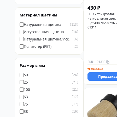
430 ₽
Кисть круглая
FIT
Материал щетины
натуральная свет
щетина №20 (65мм
Натуральная щетина
(113)
01311
Искусственная щетина
(16)
Натуральная щетина/Искусственная щетина
(6)
Полиэстер (PET)
(2)
SKU: 01311
Размер в мм
Под заказ
50
(26)
Предзака
25
(21)
100
(21)
63
(17)
75
(17)
38
(16)