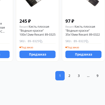
245 ₽
97 ₽
ая
Кисть плоская
Кисть плоская
Rexant
Rexant
лая
"Водные краски"
"Водные краски"
РС
100х12мм Rexant 89-0325
35х10мм Rexant 89-0322
SKU: 89-0325
SKU: 89-0322
Под заказ
Под заказ
з
Предзаказ
Предзаказ
1
2
3
…
9