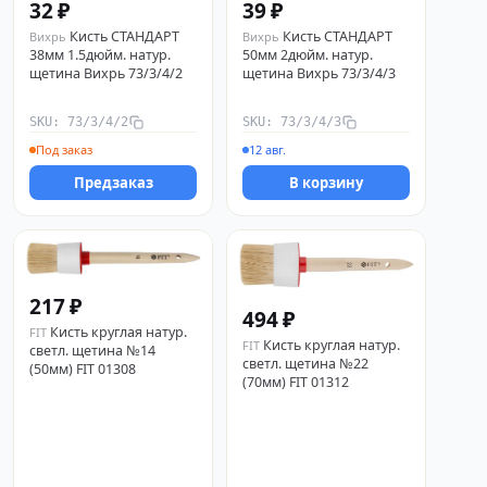
32 ₽
39 ₽
Кисть СТАНДАРТ
Кисть СТАНДАРТ
Вихрь
Вихрь
38мм 1.5дюйм. натур.
50мм 2дюйм. натур.
щетина Вихрь 73/3/4/2
щетина Вихрь 73/3/4/3
SKU: 73/3/4/2
SKU: 73/3/4/3
Под заказ
12 авг.
Предзаказ
В корзину
217 ₽
494 ₽
Кисть круглая натур.
FIT
Кисть круглая натур.
FIT
светл. щетина №14
светл. щетина №22
(50мм) FIT 01308
(70мм) FIT 01312