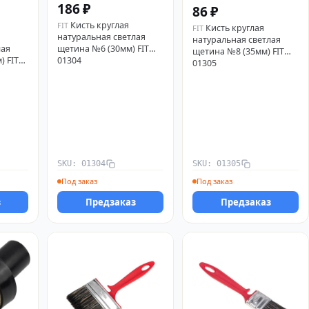
186 ₽
86 ₽
Кисть круглая
FIT
Кисть круглая
FIT
натуральная светлая
натуральная светлая
щетина №6 (30мм) FIT
лая
щетина №8 (35мм) FIT
01304
) FIT
01305
SKU: 01304
SKU: 01305
Под заказ
Под заказ
з
Предзаказ
Предзаказ