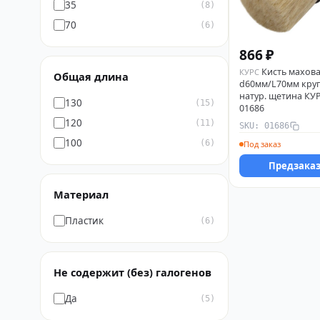
35
(8)
70
(6)
866 ₽
Кисть махов
КУРС
Общая длина
d60мм/L70мм круг
натур. щетина КУ
130
(15)
01686
120
(11)
SKU: 01686
100
(6)
Под заказ
Предзака
Материал
Пластик
(6)
Не содержит (без) галогенов
Да
(5)