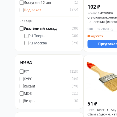
Доступен 12 авг.
(1)
102 ₽
Под заказ
(172)
Кисточка
Rexant
стекловолоконная
СКЛАДЫ
нанесения флюсо
REXANT 09-3601
Удалённый склад
(30)
SKU: 09-3601
РЦ Тверь
(30)
Под заказ
РЦ Москва
(29)
Предзака
Бренд
FIT
(113)
КУРС
(44)
Rexant
(29)
MOS
(11)
Вихрь
(6)
51 ₽
Кисть СТАН
Вихрь
63мм 2.5дюйм. нат