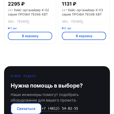
2295 ₽
1131 ₽
Кейс-органайзер К-02
Кейс-органайзер К-03
КВТ
КВТ
серия ПРОФИ 79346 КВТ
серия ПРОФИ 79348 КВТ
SKU: 79346
SKU: 79348
11 авг.
12 авг.
В корзину
В корзину
НУЖЕН ПОДБОР
Нужна помощь в выборе?
Наши инженеры помогут подобрать
оборудование для вашего проекта.
Связаться
+7 (4812) 54-82-55