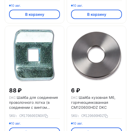
10 авг.
10 авг.
В корзину
В корзину
88 ₽
6 ₽
Шайба для соединения
Шайба кузовная M6,
DKC
DKC
проволочного лотка (в
горячеоцинкованная
соединении с винтом
CM120600HDZ DKC
М6х20) INOX
SKU: CM170600INOX
SKU: CM120600HDZ
CM170600INOX DKC
10 авг.
10 авг.