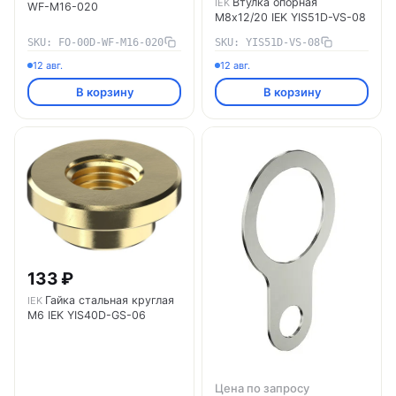
Втулка опорная
IEK
WF-M16-020
М8х12/20 IEK YIS51D-VS-08
SKU: FO-00D-WF-M16-020
SKU: YIS51D-VS-08
12 авг.
12 авг.
В корзину
В корзину
133 ₽
Гайка стальная круглая
IEK
М6 IEK YIS40D-GS-06
Цена по запросу