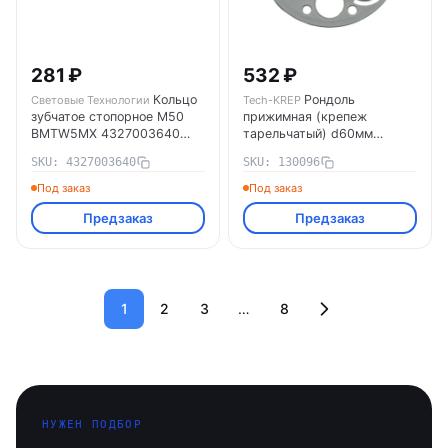
281 ₽
532 ₽
Кольцо
Рондоль
Световые Технологии
Tech-KREP
зубчатое стопорное М50
прижимная (крепеж
BMTW5MX 4327003640
тарельчатый) d60мм
Световые Технологии
(уп.200шт) Tech-KREP
SKU: 4327003640
SKU: 130096
130096
Под заказ
Под заказ
Предзаказ
Предзаказ
1
2
3
…
8
НУЖЕН ПОДБОР