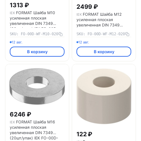
1313 ₽
2499 ₽
FORMAT Шайба М10
IEK
FORMAT Шайба М12
IEK
усиленная плоская
усиленная плоская
увеличенная DIN 7349
увеличенная DIN 7349
(20шт/упак) IEK FO-00D-
(20шт/упак) IEK FO-00D-
WF-M10-020
SKU: FO-00D-WF-M10-020
SKU: FO-00D-WF-M12-020
WF-M12-020
12 авг.
12 авг.
В корзину
В корзину
6246 ₽
FORMAT Шайба М16
IEK
усиленная плоская
увеличенная DIN 7349
122 ₽
(20шт/упак) IEK FO-00D-